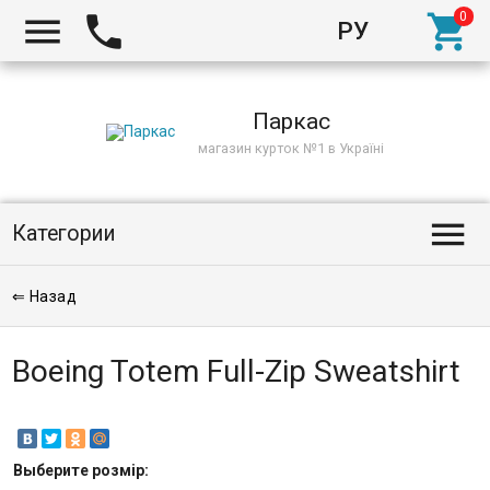



РУ
Киев
Паркас
магазин курток №1 в Україні

Категории
⇐ Назад
Boeing Totem Full-Zip Sweatshirt
Выберите
розмір
: