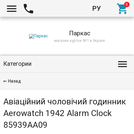



РУ
Киев
Паркас
магазин курток №1 в Україні

Категории
⇐ Назад
Авіаційний чоловічий годинник
Aerowatch 1942 Alarm Clock
85939AA09